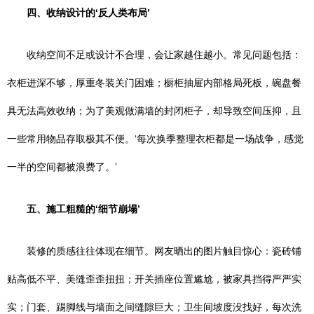
四、收纳设计的‘反人类布局’
收纳空间不足或设计不合理，会让家越住越小。常见问题包括：
衣柜进深不够，厚重冬装关门困难；橱柜抽屉内部格局死板，碗盘餐
具无法高效收纳；为了美观做满墙的封闭柜子，却导致空间压抑，且
一些常用物品存取极其不便。‘每次换季整理衣柜都是一场战争，感觉
一半的空间都被浪费了。’
五、施工粗糙的‘细节崩塌’
装修的质感往往体现在细节。网友晒出的图片触目惊心：瓷砖铺
贴高低不平、美缝歪歪扭扭；开关插座位置尴尬，被家具挡得严严实
实；门套、踢脚线与墙面之间缝隙巨大；卫生间坡度没找好，每次洗