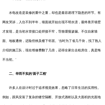
水电改造是装修的重中之重，却也是最容易埋下隐患的环节。有
网友哭诉，入住不到半年，墙面就开始出现不明水渍，最终凿开墙壁
才发现，是当初水管接口处焊接不牢，导致缓慢渗漏。不仅自家墙
面、地板遭殃，还险些殃及楼下邻居。‘当时为了省几千块，找了熟人
介绍的施工队，现在维修费翻了几倍，还得全家出去租房住，真是悔
不当初。’
二、华而不实的‘面子工程’
许多人在设计时过于追求视觉效果，忽略了日常生活的实用性。
例如，跟风安装了复杂的镂空隔断、开放式酒柜以及大面积的光面地