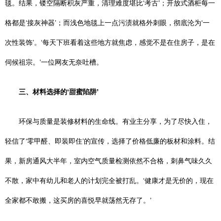
毯。结果，镂空隔断积灰严重，清理难度堪比‘考古’；开放式酒柜每一
格都是‘接灰神器’；而浅色地毯上一点污渍就格外刺眼，彻底沦为‘一
次性装饰’。‘每天下班看着这些地方就焦虑，感觉不是在住房子，是在
伺候祖宗。’一位网友无奈吐槽。
三、材料选择的‘甜蜜陷阱’
环保与质量是装修材料的生命线。有业主分享，为了尽快入住，
轻信了‘零甲醛、即装即住’的宣传，选择了价格低廉的板材和涂料。结
果，新房通风大半年，室内空气质量检测依然不合格，刺鼻气味久久
不散，家中有幼儿和老人的计划完全被打乱。‘健康才是无价的，现在
全家都不敢搬，这买房的喜悦早就荡然无存了。’