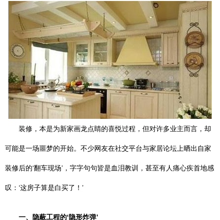
装修，本是为新家画龙点睛的喜悦过程，但对许多业主而言，却
可能是一场噩梦的开始。不少网友在社交平台与家居论坛上晒出自家
装修后的‘翻车现场’，字字句句皆是血泪教训，甚至有人痛心疾首地感
叹：‘这房子算是白买了！’
一、隐蔽工程的‘隐形炸弹’